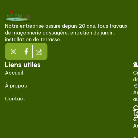
Notre entreprise assure depuis 20 ans, tous travaux
de maçonnerie paysagère, entretien de jardin,
installation de terrasse…
Liens utiles
S
A
Accueil
C
de
À propos
A
Contact
a
C
T
&
A