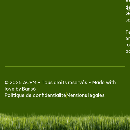
A
de
G
s
T
e
ro
p
© 2026 ACPM - Tous droits réservés - Made with
love by
Bansō
Politique de confidentialité
Mentions légales