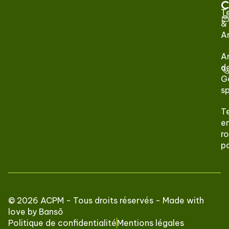
C
T
&
A
A
de
G
s
T
e
ro
p
© 2026 ACPM - Tous droits réservés - Made with
love by
Bansō
Politique de confidentialité
Mentions légales