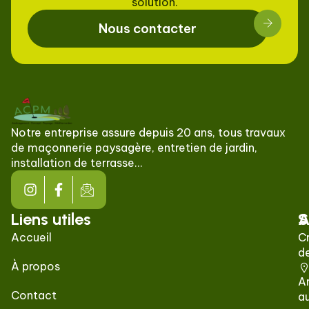
solution.
Nous contacter
Notre entreprise assure depuis 20 ans, tous travaux
de maçonnerie paysagère, entretien de jardin,
installation de terrasse…
Liens utiles
S
A
Accueil
C
de
À propos
A
Contact
a